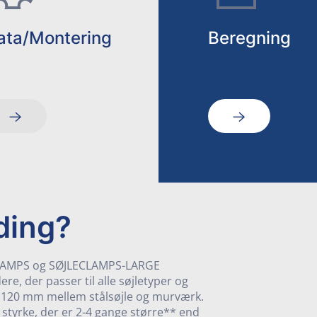
ata/Montering
Beregning
ding?
CLAMPS og SØJLECLAMPS-LARGE
, der passer til alle søjletyper og
til 120 mm mellem stålsøjle og murværk.
styrke, der er 2-4 gange større** end