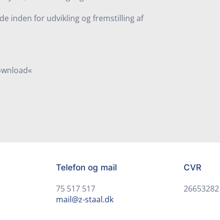
e inden for udvikling og fremstilling af
ownload«
Telefon og mail
CVR
75 517 517
26653282
mail@z-staal.dk