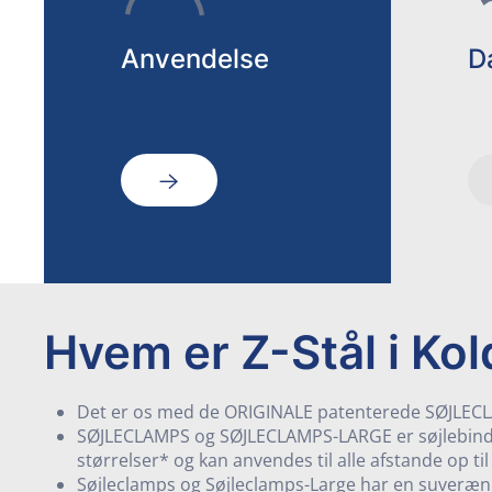
Anvendelse
D
Hvem er Z-Stål i Kol
Det er os med de ORIGINALE patenterede SØJLE
SØJLECLAMPS og SØJLECLAMPS-LARGE er søjlebindere
størrelser* og kan anvendes til alle afstande op 
Søjleclamps og Søjleclamps-Large har en suveræn 